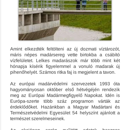
Amint elkezdték feltölteni az új dozmati víztározót,
máris népes madársereg vette birtokba a csábító
vízfelületet. Lelkes madarászok már több mint két
hónapja kísérik figyelemmel a vonuló madarak új
pihenőhelyét. Számos ritka faj is megjelent a ­tavon.
Az európai madárvédelmi szervezetek 1993 óta
hagyományosan október első hétvégéjén rendezik
meg az Európai Madármegfigyelő Napokat. Idén is
Európa-szerte több száz programon várták az
érdeklődőket. Hazánkban a Magyar Madártani és
Természetvédelmi Egyesület 54 helyszínt ajánlott a
természet szerelmeseinek.