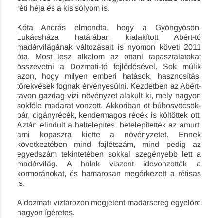
réti héja és a kis sólyom is.
Kóta András elmondta, hogy a Gyöngyösön,
Lukácsháza határában kialakított Abért-tó
madárvilágának változásait is nyomon követi 2011
óta. Most lesz alkalom az ottani tapasztalatokat
összevetni a Dozmati-tó fejlődésével. Sok múlik
azon, hogy milyen emberi hatások, hasznosítási
törekvések fognak érvényesülni. Kezdetben az Abért-
tavon gazdag vízi növényzet alakult ki, mely nagyon
sokféle madarat vonzott. Akkoriban öt búbosvöcsök-
pár, cigányrécék, kendermagos récék is költöttek ott.
Aztán elindult a haltelepítés, betelepítették az amurt,
ami kopaszra kiette a növényzetet. Ennek
következtében mind fajlétszám, mind pedig az
egyedszám tekintetében sokkal szegényebb lett a
madárvilág. A halak viszont idevonzották a
kormoránokat, és hamarosan megérkezett a réti­sas
is.
A dozmati víztározón megjelent madársereg egyelőre
nagyon ígéretes.