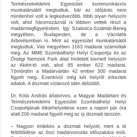
Természetvédelmi Egyesület kommunikációs
munkatársától megtudtuk, bár az időjárás nem
mindenhol volt a legkedvezőbb, több olyan helyszín
volt, ahol háromszáznál is többen vettek részt a
madármegfigyelésben. Így Szabolcs-Szatmár-Bereg
megyében, Budapesten, de a Vácrátóti
Arborétumban is. Mint az egyesület munkatársától
megtudtuk, Vas megyében 1163 madarat számoltak
meg. Az MME Szombathelyi Helyi Csoportja és az
Őrségi Nemzeti Park által hirdetett kiemelt helyszín
az Abért-tó volt, ahol 85 ember 622 madarat,
Tömördön a Madárvártán 42 ember 300 madarat
figyelt meg. Ezenkívül még két helyről érkeztek
adatok. A dozmati víztározó idén debütált.
Dr. Kóta András állatorvos, a Magyar Madártani és
Természetvédelmi Egyesület Szombathelyi Helyi
Csoportjának titkárhelyettese ezen a napon pár óra
alatt 200 madarat figyelt meg az új dozmati tározón.
– Nagyon érdekes a dozmati helyzet, mert a tó
feltöltődése az őszi madárvonulás időszakára esik.