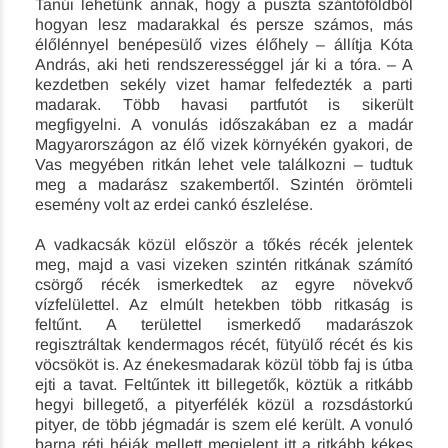
Tanúi lehetünk annak, hogy a puszta szántóföldből
hogyan lesz madarakkal és persze számos, más
élőlénnyel benépesülő vizes élőhely – állítja Kóta
András, aki heti rendszerességgel jár ki a tóra. – A
kezdetben sekély vizet hamar felfedezték a parti
madarak. Több havasi partfutót is sikerült
megfigyelni. A vonulás időszakában ez a madár
Magyarországon az élő vizek környékén gyakori, de
Vas megyében ritkán lehet vele találkozni – tudtuk
meg a madarász szakembertől. Szintén örömteli
esemény volt az erdei cankó észlelése.
A vadkacsák közül először a tőkés récék jelentek
meg, majd a vasi vizeken szintén ritkának számító
csörgő récék ismerkedtek az egyre növekvő
vízfelülettel. Az elmúlt hetekben több ritkaság is
feltűnt. A területtel ismerkedő madarászok
regisztráltak kendermagos récét, fütyülő récét és kis
vöcsököt is. Az énekesmadarak közül több faj is útba
ejti a tavat. Feltűntek itt billegetők, köztük a ritkább
hegyi billegető, a pityerfélék közül a rozsdástorkú
pityer, de több jégmadár is szem elé került. A vonuló
barna réti héják mellett megjelent itt a ritkább kékes