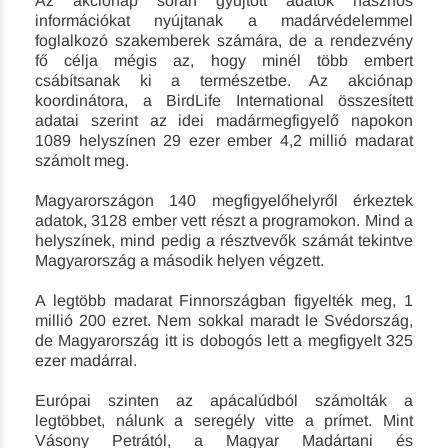
Az akciónap során gyűjtött adatok hasznos
információkat nyújtanak a madárvédelemmel
foglalkozó szakemberek számára, de a rendezvény
fő célja mégis az, hogy minél több embert
csábítsanak ki a természetbe. Az akciónap
koordinátora, a BirdLife International összesített
adatai szerint az idei madármegfigyelő napokon
1089 helyszínen 29 ezer ember 4,2 millió madarat
számolt meg.
Magyarországon 140 megfigyelőhelyről érkeztek
adatok, 3128 ember vett részt a programokon. Mind a
helyszínek, mind pedig a résztvevők számát tekintve
Magyarország a második helyen végzett.
A legtöbb madarat Finnországban figyelték meg, 1
millió 200 ezret. Nem sokkal maradt le Svédország,
de Magyarország itt is dobogós lett a megfigyelt 325
ezer madárral.
Európai szinten az apáca­lúdból számolták a
legtöbbet, nálunk a seregély vitte a prímet. Mint
Vásony Petrától, a Magyar Madártani és