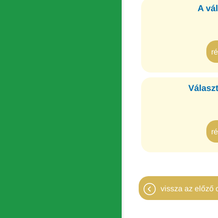
A vá
r
Válasz
r
vissza az előző o