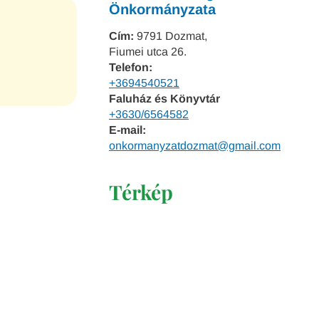
Önkormányzata
Cím:
9791 Dozmat,
Fiumei utca 26.
Telefon:
+3694540521
Faluház és Könyvtár
+3630/6564582
E-mail:
onkormanyzatdozmat@gmail.com
Térkép