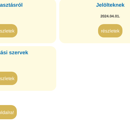
lasztásról
Jelölteknek
2024.04.01.
észletek
részletek
tási szervek
észletek
ldalra!