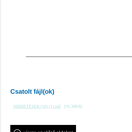
Csatolt fájl(ok)
HIRDETÉSEK (10) (1).pdf
[95,38KB]