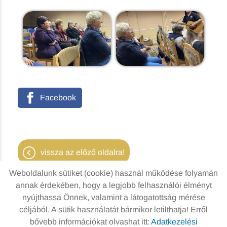
Facebook
vissza az előző oldalra!
Weboldalunk sütiket (cookie) használ működése folyamán
annak érdekében, hogy a legjobb felhasználói élményt
nyújthassa Önnek, valamint a látogatottság mérése
Oldal információk
Adatkezelési tájékoztató
céljából. A sütik használatát bármikor letilthatja! Erről
bővebb információkat olvashat itt:
Adatkezelési
Impresszum
Sütik kezelése