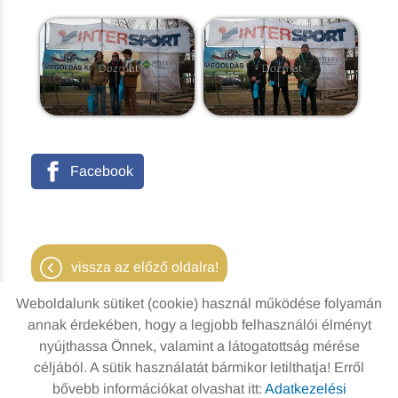
Facebook
vissza az előző oldalra!
Weboldalunk sütiket (cookie) használ működése folyamán
annak érdekében, hogy a legjobb felhasználói élményt
nyújthassa Önnek, valamint a látogatottság mérése
Oldal információk
Adatkezelési tájékoztató
céljából. A sütik használatát bármikor letilthatja! Erről
bővebb információkat olvashat itt:
Adatkezelési
Impresszum
Sütik kezelése