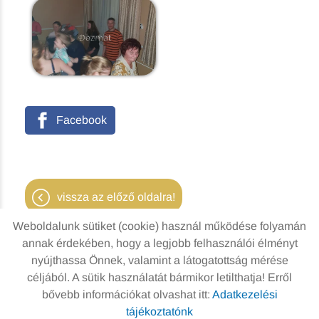
Facebook
vissza az előző oldalra!
Weboldalunk sütiket (cookie) használ működése folyamán
annak érdekében, hogy a legjobb felhasználói élményt
nyújthassa Önnek, valamint a látogatottság mérése
Oldal információk
Adatkezelési tájékoztató
céljából. A sütik használatát bármikor letilthatja! Erről
bővebb információkat olvashat itt:
Adatkezelési
Impresszum
Sütik kezelése
tájékoztatónk