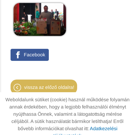
Facebook
vissza az előző oldalra!
Weboldalunk sütiket (cookie) használ működése folyamán
annak érdekében, hogy a legjobb felhasználói élményt
nyújthassa Önnek, valamint a látogatottság mérése
Oldal információk
Adatkezelési tájékoztató
céljából. A sütik használatát bármikor letilthatja! Erről
bővebb információkat olvashat itt:
Adatkezelési
Impresszum
Sütik kezelése