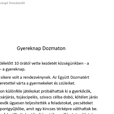
knapi beszámoló