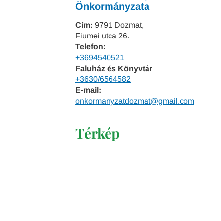
Önkormányzata
Cím:
9791 Dozmat,
Fiumei utca 26.
Telefon:
+3694540521
Faluház és Könyvtár
+3630/6564582
E-mail:
onkormanyzatdozmat@gmail.com
Térkép