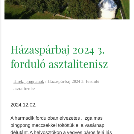
Házaspárbaj 2024 3.
forduló asztalitenisz
Hírek, programok
/
Házaspárbaj 2024 3. forduló
asztalitenisz
2024.12.02.
A harmadik fordulóban élvezetes , izgalmas
pingpong meccsekkel töltöttük el a vasárnap
délutánt. A helyosztókon a vegyes páros felállás