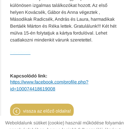
különösen izgalmas találkozókat hozott. Az első
helyen Kovácsék, Gábor és Anna végeztek ,
Másodikak Radicsék, András és Laura, harmadikak
Bertáék Márton és Réka lettek. Gratulálunk!!! Két hét
múlva 15-én folytatjuk a kártya fordulóval. Lehet
csatlakozni mindenkit várunk szeretettel.
Facebook
Kapcsolódó link:
https://www.facebook.com/profile.php?
id=100074418619008
vissza az előző oldalra!
Weboldalunk sütiket (cookie) használ működése folyamán