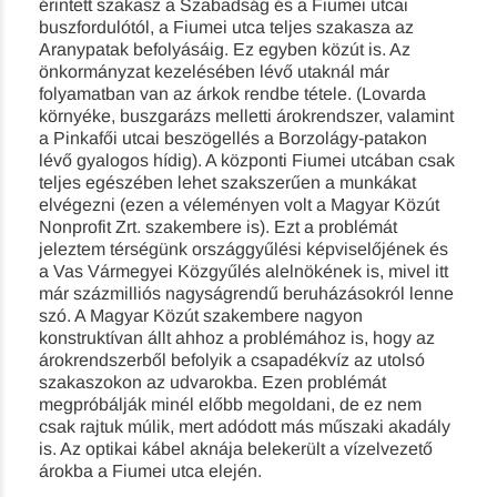
érintett szakasz a Szabadság és a Fiumei utcai
buszfordulótól, a Fiumei utca teljes szakasza az
Aranypatak befolyásáig. Ez egyben közút is. Az
önkormányzat kezelésében lévő utaknál már
folyamatban van az árkok rendbe tétele. (Lovarda
környéke, buszgarázs melletti árokrendszer, valamint
a Pinkafői utcai beszögellés a Borzolágy-patakon
lévő gyalogos hídig). A központi Fiumei utcában csak
teljes egészében lehet szakszerűen a munkákat
elvégezni (ezen a véleményen volt a Magyar Közút
Nonprofit Zrt. szakembere is). Ezt a problémát
jeleztem térségünk országgyűlési képviselőjének és
a Vas Vármegyei Közgyűlés alelnökének is, mivel itt
már százmilliós nagyságrendű beruházásokról lenne
szó. A Magyar Közút szakembere nagyon
konstruktívan állt ahhoz a problémához is, hogy az
árokrendszerből befolyik a csapadékvíz az utolsó
szakaszokon az udvarokba. Ezen problémát
megpróbálják minél előbb megoldani, de ez nem
csak rajtuk múlik, mert adódott más műszaki akadály
is. Az optikai kábel aknája belekerült a vízelvezető
árokba a Fiumei utca elején.