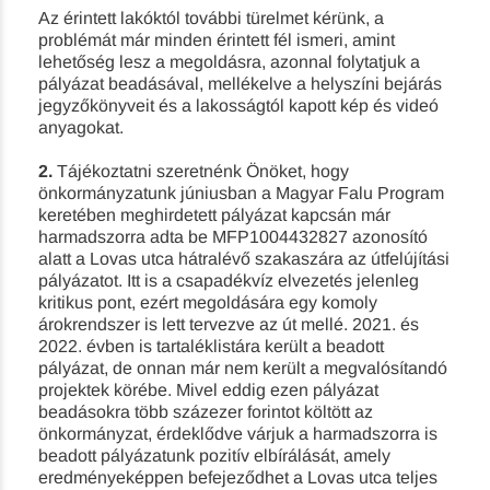
Az érintett lakóktól további türelmet kérünk, a
problémát már minden érintett fél ismeri, amint
lehetőség lesz a megoldásra, azonnal folytatjuk a
pályázat beadásával, mellékelve a helyszíni bejárás
jegyzőkönyveit és a lakosságtól kapott kép és videó
anyagokat.
2.
Tájékoztatni szeretnénk Önöket, hogy
önkormányzatunk júniusban a Magyar Falu Program
keretében meghirdetett pályázat kapcsán már
harmadszorra adta be MFP1004432827 azonosító
alatt a Lovas utca hátralévő szakaszára az útfelújítási
pályázatot. Itt is a csapadékvíz elvezetés jelenleg
kritikus pont, ezért megoldására egy komoly
árokrendszer is lett tervezve az út mellé. 2021. és
2022. évben is tartaléklistára került a beadott
pályázat, de onnan már nem került a megvalósítandó
projektek körébe. Mivel eddig ezen pályázat
beadásokra több százezer forintot költött az
önkormányzat, érdeklődve várjuk a harmadszorra is
beadott pályázatunk pozitív elbírálását, amely
eredményeképpen befejeződhet a Lovas utca teljes