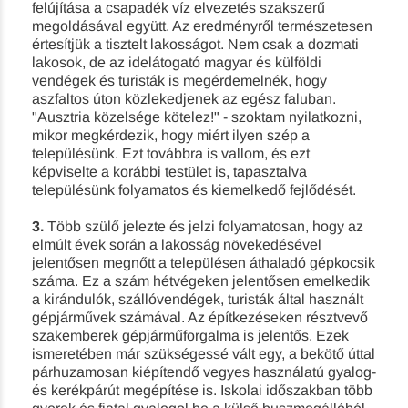
felújítása a csapadék víz elvezetés szakszerű
megoldásával együtt. Az eredményről természetesen
értesítjük a tisztelt lakosságot. Nem csak a dozmati
lakosok, de az idelátogató magyar és külföldi
vendégek és turisták is megérdemelnék, hogy
aszfaltos úton közlekedjenek az egész faluban.
"Ausztria közelsége kötelez!" - szoktam nyilatkozni,
mikor megkérdezik, hogy miért ilyen szép a
településünk. Ezt továbbra is vallom, és ezt
képviselte a korábbi testület is, tapasztalva
településünk folyamatos és kiemelkedő fejlődését.
3.
Több szülő jelezte és jelzi folyamatosan, hogy az
elmúlt évek során a lakosság növekedésével
jelentősen megnőtt a településen áthaladó gépkocsik
száma. Ez a szám hétvégeken jelentősen emelkedik
a kirándulók, szállóvendégek, turisták által használt
gépjárművek számával. Az építkezéseken résztvevő
szakemberek gépjárműforgalma is jelentős. Ezek
ismeretében már szükségessé vált egy, a bekötő úttal
párhuzamosan kiépítendő vegyes használatú gyalog-
és kerékpárút megépítése is. Iskolai időszakban több