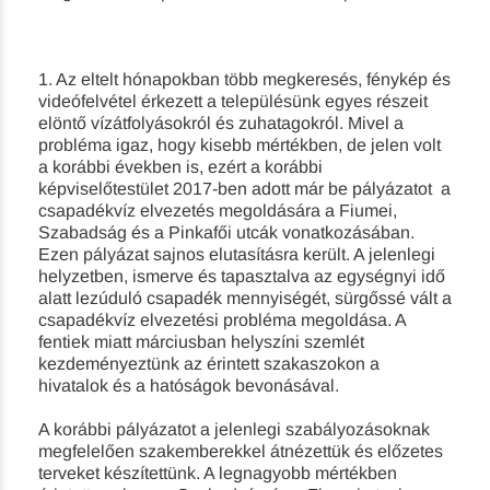
1. Az eltelt hónapokban több megkeresés, fénykép és
videófelvétel érkezett a településünk egyes részeit
elöntő vízátfolyásokról és zuhatagokról. Mivel a
probléma igaz, hogy kisebb mértékben, de jelen volt
a korábbi években is, ezért a korábbi
képviselőtestület 2017-ben adott már be pályázatot a
csapadékvíz elvezetés megoldására a Fiumei,
Szabadság és a Pinkafői utcák vonatkozásában.
Ezen pályázat sajnos elutasításra került. A jelenlegi
helyzetben, ismerve és tapasztalva az egységnyi idő
alatt lezúduló csapadék mennyiségét, sürgőssé vált a
csapadékvíz elvezetési probléma megoldása. A
fentiek miatt márciusban helyszíni szemlét
kezdeményeztünk az érintett szakaszokon a
hivatalok és a hatóságok bevonásával.
A korábbi pályázatot a jelenlegi szabályozásoknak
megfelelően szakemberekkel átnézettük és előzetes
terveket készítettünk. A legnagyobb mértékben