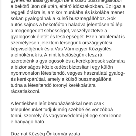
gyerek és fiatal gyalogol be a külső buszmegállóból
a bekötő úton délután, eltérő időszakokban. Ez igaz a
reggeli órákra is, amikor munkába és iskolába menet
sokan gyalogolnak a külső buszmegállóhoz. Sok
autós sajnos a bekötőúton haladva jelentősen túllépi
a megengedett sebességet, veszélyeztetve a
gyalogosok életét és testi épségét. Ezen problémát is
személyesen jeleztem térségünk országgyűlési
képviselőjének és a Vas Vármegyei Közgyűlés
alelnökének is. Amint lehetőségünk lesz rá,
szeretnénk a gyalogosok és a kerékpárosok számára
a biztonságos közlekedést biztosítani egy külön
nyomvonalon létesítendő, vegyes használatú gyalog-
és kerékpárúttal, amely a külső buszmegállónál
tudna a létesítendő toronyi kerékpárútra
rácsatlakozni.
A fentiekben leírt beruházásokkal nem csak
településünket tudjuk még szebbé és vonzóbbá
tenni, személy és vagyonvédelmi jellege sem lenne
elhanyagolható.
Dozmat Község Önkormányzata