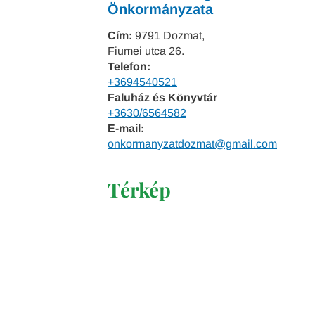
Önkormányzata
Cím:
9791 Dozmat,
Fiumei utca 26.
Telefon:
+3694540521
Faluház és Könyvtár
+3630/6564582
E-mail:
onkormanyzatdozmat@gmail.com
Térkép