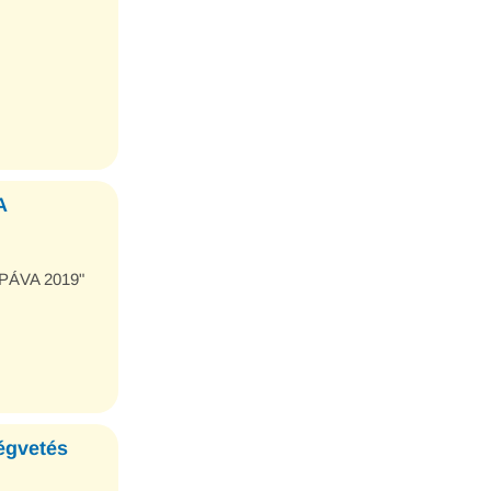
A
PÁVA 2019"
égvetés