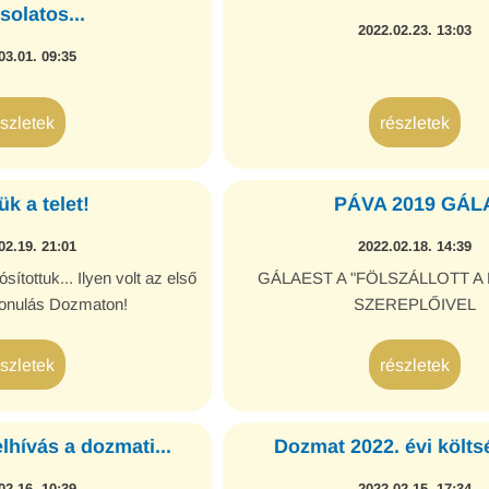
solatos...
2022.02.23. 13:03
03.01. 09:35
észletek
részletek
ük a telet!
PÁVA 2019 GÁL
02.19. 21:01
2022.02.18. 14:39
ítottuk... Ilyen volt az első
GÁLAEST A "FÖLSZÁLLOTT A 
lvonulás Dozmaton!
SZEREPLŐIVEL
észletek
részletek
elhívás a dozmati...
Dozmat 2022. évi költs
02.16. 10:39
2022.02.15. 17:34