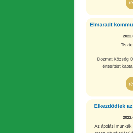
r
Elmaradt kommun
2022.
Tiszte
Dozmat Község Ön
értesítést kapt
Környezetvédelmi 
Nonprofit Kft.-tő
r
hulladékgyűjt
Elkezdődtek az
2022.
Az ápolási munkák Il