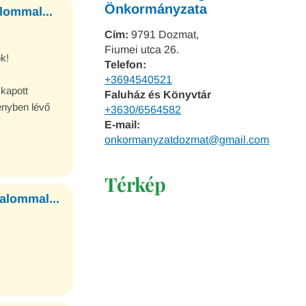
Önkormányzata
alommal...
Cím:
9791 Dozmat,
Fiumei utca 26.
k!
Telefon:
+3694540521
 kapott
Faluház és Könyvtár
ényben lévő
+3630/6564582
és a mai napon
E-mail:
om ellenére a
onkormanyzatdozmat@gmail.com
entős füsttel és
ltek!
Térkép
kalommal...