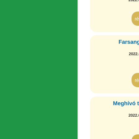
r
Farsang
2022.
r
Meghívó t
2022.