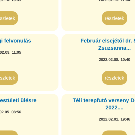
észletek
részletek
i felvonulás
Február elsejétől dr.
Zsuzsanna...
02.09. 11:05
2022.02.08. 10:40
észletek
részletek
estületi ülésre
Téli terepfutó verseny 
2022....
02.05. 08:56
2022.02.01. 19:46