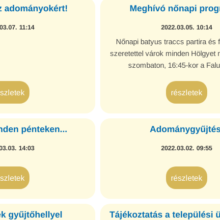
z adományokért!
Meghívó nőnapi prog
03.07. 11:14
2022.03.05. 10:14
Nőnapi batyus traccs partira és f
szeretettel várok minden Hölgyet
szombaton, 16:45-kor a Fal
észletek
részletek
nden pénteken...
Adománygyűjtés
03.03. 14:03
2022.03.02. 09:55
észletek
részletek
 gyűjtőhellyel
Tájékoztatás a települési 