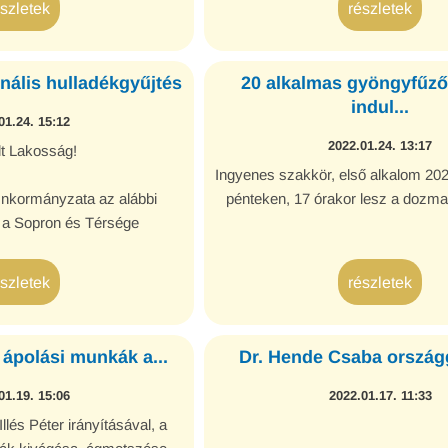
észletek
részletek
ális hulladékgyűjtés
20 alkalmas gyöngyfűző
indul...
01.24. 15:12
2022.01.24. 13:17
lt Lakosság!
Ingyenes szakkör, első alkalom 202
kormányzata az alábbi
pénteken, 17 órakor lesz a dozmat
a a Sopron és Térsége
és Hulladékgazdálkodási
l az elmaradt kommunális
észletek
részletek
éssel kapcsolatban:
 ápolási munkák a...
Dr. Hende Csaba országg
01.19. 15:06
2022.01.17. 11:33
lés Péter irányításával, a