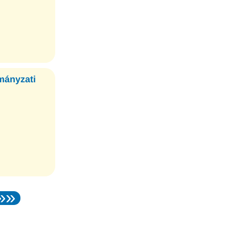
mányzati
»»