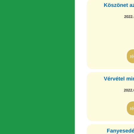
Köszönet a
2022.
r
Vérvétel mi
2022.
r
Fanyesedék