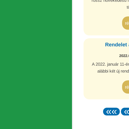
rossz növekedésű f
t
r
Rendelet 
2022.
A 2022. január 11-én 
alábbi két új rend
r
««