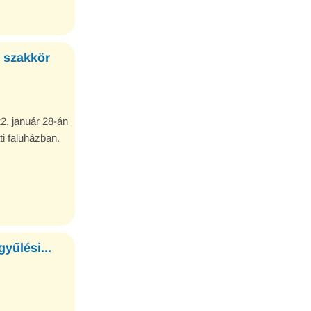
 szakkör
2. január 28-án
i faluházban.
yűlési...