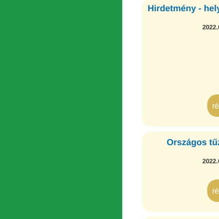
Hirdetmény - hely
2022.
r
Országos tűz
2022.
r