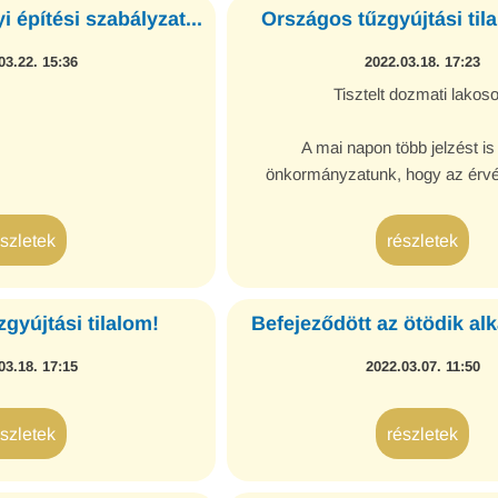
i építési szabályzat...
Országos tűzgyújtási til
03.22. 15:36
2022.03.18. 17:23
Tisztelt dozmati lakoso
A mai napon több jelzést is
önkormányzatunk, hogy az érv
önkormányzati tűzgyújtási tilalom 
bevezetésre került országos tilal
észletek
részletek
Pinkafői utca környékéről többen jel
szaggal járó égetést észle
gyújtási tilalom!
Befejeződött az ötödik al
03.18. 17:15
2022.03.07. 11:50
észletek
részletek