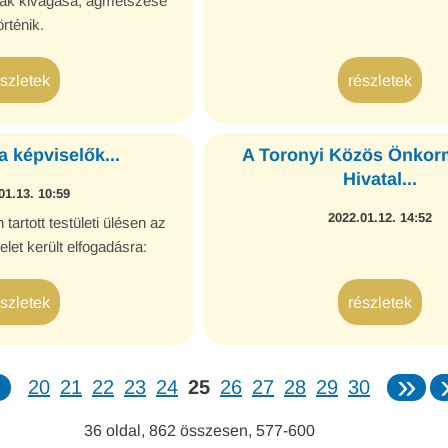
ák kivágása, ágmetszése
örténik.
észletek
részletek
a képviselők...
A Toronyi Közös Önkor
Hivatal...
01.13. 10:59
2022.01.12. 14:52
tartott testületi ülésen az
elet került elfogadásra:
észletek
részletek
«
»
20
21
22
23
24
25
26
27
28
29
30
36
oldal,
862
összesen,
577-600