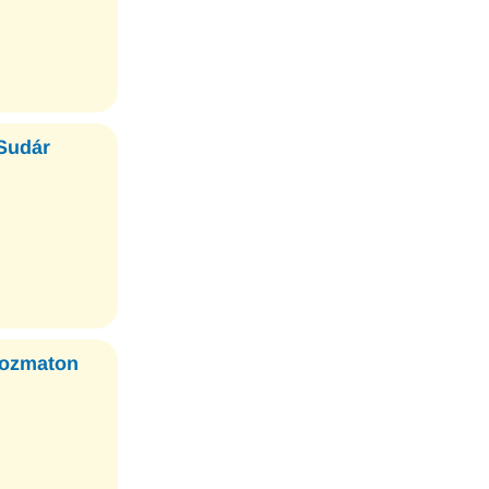
 Sudár
Dozmaton