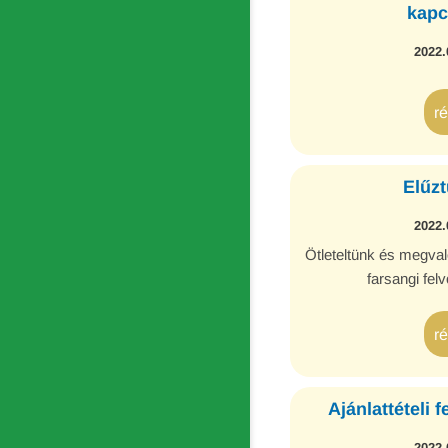
kapc
2022.
r
Elűzt
2022.
Ötleteltünk és megvalós
farsangi fe
r
Ajánlattételi f
2022.