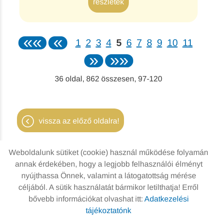
részletek
««
«
1
2
3
4
5
6
7
8
9
10
11
»
»»
36
oldal,
862
összesen,
97-120
vissza az előző oldalra!
Weboldalunk sütiket (cookie) használ működése folyamán
annak érdekében, hogy a legjobb felhasználói élményt
nyújthassa Önnek, valamint a látogatottság mérése
Oldal információk
Adatkezelési tájékoztató
céljából. A sütik használatát bármikor letilthatja! Erről
bővebb információkat olvashat itt:
Adatkezelési
Impresszum
Sütik kezelése
tájékoztatónk