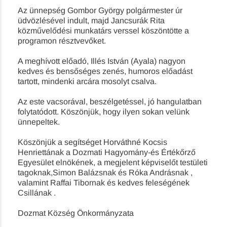
Az ünnepség Gombor György polgármester úr
üdvözlésével indult, majd Jancsurák Rita
közművelődési munkatárs verssel köszöntötte a
programon résztvevőket.
A meghívott előadó, Illés István (Ayala) nagyon
kedves és bensőséges zenés, humoros előadást
tartott, mindenki arcára mosolyt csalva.
Az este vacsorával, beszélgetéssel, jó hangulatban
folytatódott. Köszönjük, hogy ilyen sokan velünk
ünnepeltek.
Köszönjük a segítséget Horváthné Kocsis
Henriettának a Dozmati Hagyomány-és Értékőrző
Egyesület elnökének, a megjelent képviselőt testületi
tagoknak,Simon Balázsnak és Róka Andrásnak ,
valamint Raffai Tibornak és kedves feleségének
Csillának .
Dozmat Község Önkormányzata