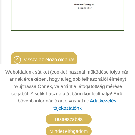
vissza az előző oldalra!
Weboldalunk sütiket (cookie) használ működése folyamán
annak érdekében, hogy a legjobb felhasználói élményt
nyújthassa Önnek, valamint a látogatottság mérése
Oldal információk
Adatkezelési tájékoztató
céljából. A sütik használatát bármikor letilthatja! Erről
bővebb információkat olvashat itt:
Adatkezelési
Impresszum
Sütik kezelése
tájékoztatónk
© 2026 - Minden jog fenntartva
Testreszabás
Mindet elfogadom