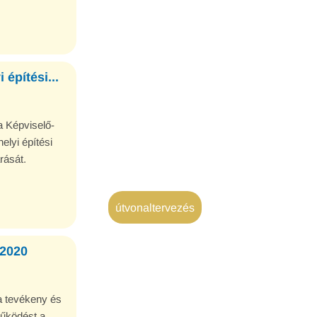
építési...
 Képviselő-
elyi építési
rását.
útvonaltervezés
 2020
a tevékeny és
űködést a