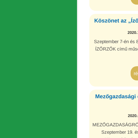
Köszönet az „Íz
2020.
Szeptember 7-én és 8-
ÍZŐRZŐK című műsor 
r
Mezőgazdasági ö
2020.
MEZŐGAZDASÁGRÓ
Szeptember 19. é