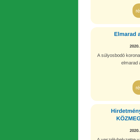
r
Elmarad a
2020.
A súlyosbodó koronav
elmarad 
r
Hirdetmén
KÖZMEG
2020.
A veszélyhelyzetre va