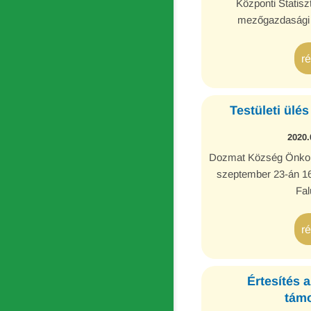
Központi Statiszt
mezőgazdasági ö
r
Testületi ülé
2020.
Dozmat Község Önkormá
szeptember 23-án 16
Fal
r
Értesítés 
támo