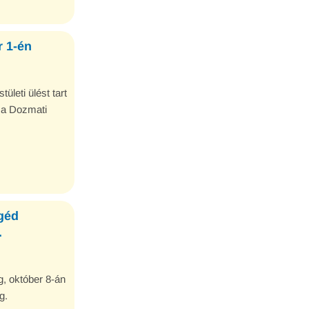
r 1-én
leti ülést tart
 a Dozmati
géd
.
g, október 8-án
g.