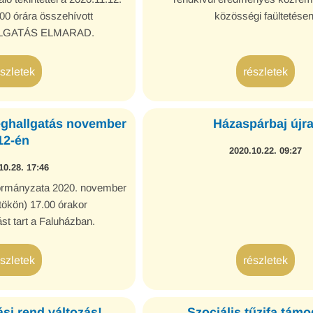
.00 órára összehívott
közösségi faültetésen
GATÁS ELMARAD.
észletek
részletek
ghallgatás november
Házaspárbaj újra
12-én
2020.10.22. 09:27
10.28. 17:46
rmányzata 2020. november
tökön) 17.00 órakor
st tart a Faluházban.
észletek
részletek
si rend változás!
Szociális tűzifa tám