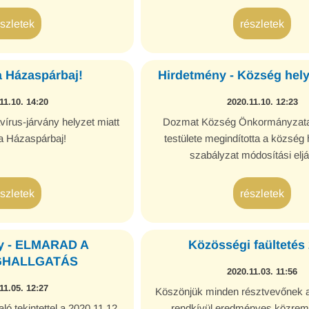
észletek
részletek
 Házaspárbaj!
Hirdetmény - Község helyi 
11.10. 14:20
2020.11.10. 12:23
írus-járvány helyzet miatt
Dozmat Község Önkormányzata
a Házaspárbaj!
testülete megindította a község h
szabályzat módosítási eljá
észletek
részletek
y - ELMARAD A
Közösségi faültetés
HALLGATÁS
2020.11.03. 11:56
11.05. 12:27
Köszönjük minden résztvevőnek 
ló tekintettel a 2020.11.12.
rendkívül eredményes közrem