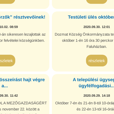
őrzők” résztvevőinek!
Testületi ülés októbe
10.02. 08:59
2020.09.30. 12:01
án sikeresen lezajlottak az
Dozmat Község Önkormányzata testü
felvételei községünkben.
október 1-én 16 óra 30 perckor
Faluházban.
észletek
részletek
sszeírást hajt végre
A települési ügyse
a...
ügyfélfogadási..
09.30. 11:42
2020.09.29. 14:18
L A MEZŐGAZDASÁGÉRT
Október 7-én és 21-én 8-tól 10-órái
s november 22. között a
és 22-én 13-tól 16-órái