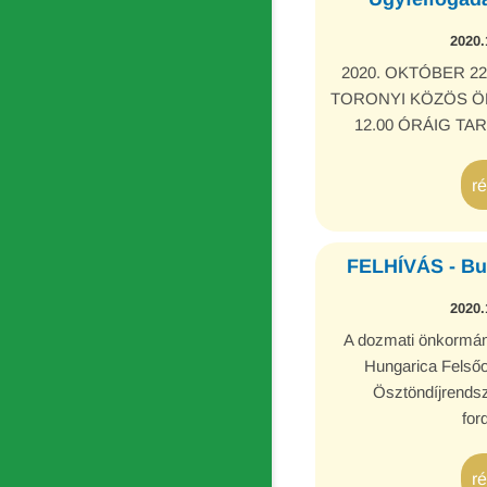
2020.
2020. OKTÓBER 2
TORONYI KÖZÖS Ö
12.00 ÓRÁIG T
r
FELHÍVÁS - Bu
2020.
A dozmati önkormán
Hungarica Felső
Ösztöndíjrendsz
for
r