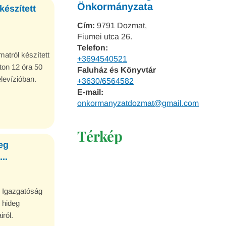
Önkormányzata
észített
Cím:
9791 Dozmat,
Fiumei utca 26.
Telefon:
tról készített
+3694540521
on 12 óra 50
Faluház és Könyvtár
levízióban.
+3630/6564582
E-mail:
onkormanyzatdozmat@gmail.com
Térkép
eg
..
 Igazgatóság
i hideg
ról.