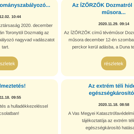
ományszabályozó...
Az ÍZŐRZŐK Dozmatról k
műsora...
12.02. 10:44
2020.11.29. 09:14
ztársaság 2020. december
ján Toronytól Dozmatig az
Az ÍZŐRZŐK című tévéműsor Dozma
ályozó nagyvad vadászatot
műsora december 12-én szombat
tart.
perckor kerül adásba, a Duna te
észletek
részletek
lmeztetés!
Az extrém téli hid
egészségkárosító.
11.18. 09:55
2020.11.18. 08:58
tés a hulladékkezeléssel
csolatban!
A Vas Megyei Katasztrófavédelmi
tájékoztatója az extrém tél
egészségkárosító hatásai