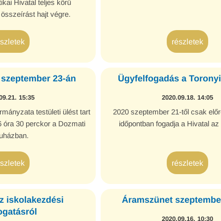
ikai Hivatal teljes körű
sszeírást hajt végre.
észletek
részletek
s szeptember 23-án
Ügyfelfogadás a Toronyi
09.21. 15:35
2020.09.18. 14:05
nyzata testületi ülést tart
2020 szeptember 21-től csak előr
 óra 30 perckor a Dozmati
időpontban fogadja a Hivatal az 
uházban.
észletek
részletek
az iskolakezdési
Áramszünet szeptember
gatásról
2020.09.16. 10:30