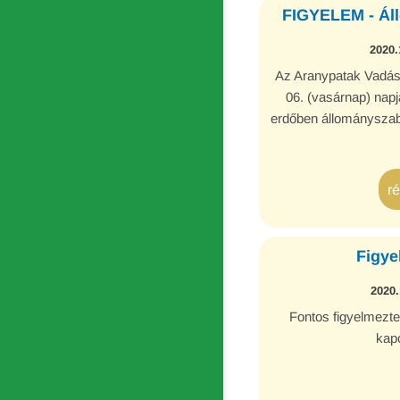
FIGYELEM - Áll
2020.
Az Aranypatak Vadás
06. (vasárnap) nap
erdőben állományszab
r
Figye
2020.
Fontos figyelmezte
kap