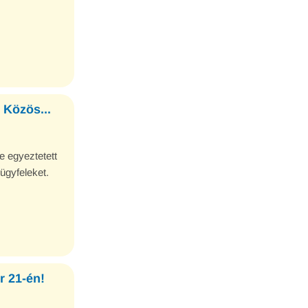
 Közös...
e egyeztetett
ügyfeleket.
 21-én!