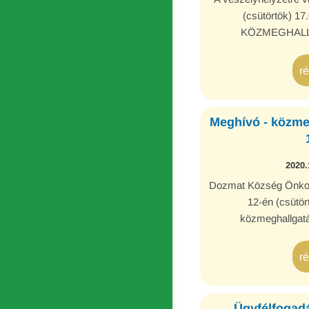
(csütörtök) 17
KÖZMEGHALL
r
Meghívó - közme
2020.
Dozmat Község Önko
12-én (csütör
közmeghallgatá
r
Ügyfélfogadá