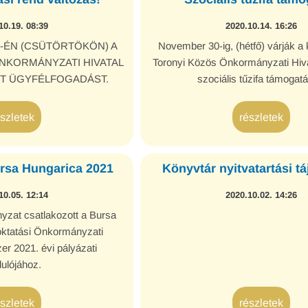
10.19. 08:39
2020.10.14. 16:26
2-ÉN (CSÜTÖRTÖKÖN) A
November 30-ig, (hétfő) várják a
NKORMÁNYZATI HIVATAL
Toronyi Közös Önkormányzati Hiva
ART ÜGYFÉLFOGADÁST.
szociális tűzifa támogatá
észletek
részletek
rsa Hungarica 2021
Könyvtár nyitvatartási tá
10.05. 12:14
2020.10.02. 14:26
yzat csatlakozott a Bursa
oktatási Önkormányzati
er 2021. évi pályázati
dulójához.
észletek
részletek