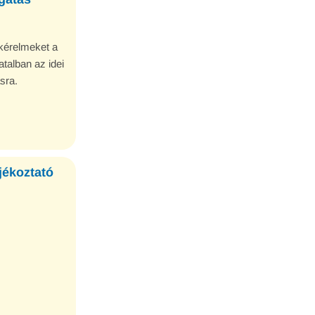
 kérelmeket a
talban az idei
sra.
jékoztató