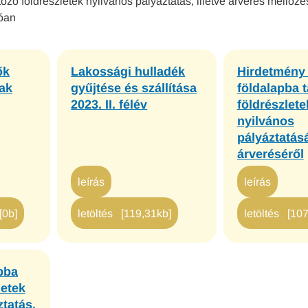
ozó földrészletek nyilvános pályáztatás, illetve árverés mellőzé
zóan
ők
Lakossági hulladék
Hirdetmény
ak
gyűjtése és szállítása
földalapba t
2023. II. félév
földrészlete
nyilvános
pályáztatásá
árveréséről
leírás
leírás
[0b]
letöltés [119,31kb]
letöltés [10
pba
letek
ztatás,