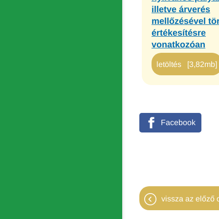
illetve árverés
mellőzésével tö
értékesítésre
vonatkozóan
letöltés [3,82mb]
Facebook
vissza az előző o