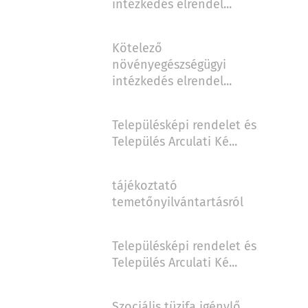
intézkedés elrendel...
Kötelező
növényegészségügyi
intézkedés elrendel...
Településképi rendelet és
Település Arculati Ké...
tájékoztató
temetőnyilvántartásról
Településképi rendelet és
Település Arculati Ké...
Szociális tüzifa igénylő