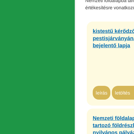
Nemzeti földalapba tart
értékesítésre vonatko
kistestű kérődz
pestisjárványán
bejelentő lapja
leírás
letöltés 
Nemzeti földala
tartozó földrész
nyilvános pályá