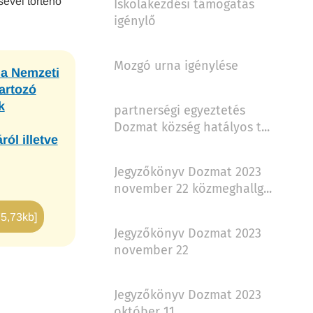
sével történő
Iskolakezdési támogatás
igénylő
Mozgó urna igénylése
 a Nemzeti
artozó
k
partnerségi egyeztetés
Dozmat község hatályos t...
ról illetve
Jegyzőkönyv Dozmat 2023
november 22 közmeghallg...
75,73kb]
Jegyzőkönyv Dozmat 2023
november 22
Jegyzőkönyv Dozmat 2023
október 11