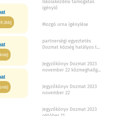
Iskolakezdési támogatás
igénylő
mat
39,3kb]
Mozgó urna igénylése
partnerségi egyeztetés
mat
Dozmat község hatályos t...
34mb]
Jegyzőkönyv Dozmat 2023
november 22 közmeghallg...
mat
Jegyzőkönyv Dozmat 2023
01mb]
november 22
Jegyzőkönyv Dozmat 2023
október 11