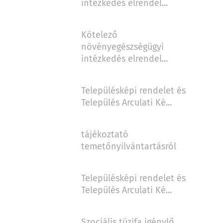
intézkedés elrendel...
Kötelező
növényegészségügyi
intézkedés elrendel...
Településképi rendelet és
Település Arculati Ké...
tájékoztató
temetőnyilvántartásról
Településképi rendelet és
Település Arculati Ké...
Szociális tüzifa igénylő