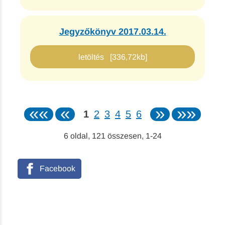
Jegyzőkönyv 2017.03.14.
letöltés [336,72kb]
««
«
»
»»
1
2
3
4
5
6
6
oldal,
121
összesen,
1-24
Facebook