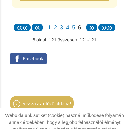
««
«
»
»»
1
2
3
4
5
6
6
oldal,
121
összesen,
121-121
Facebook
vissza az előző oldalra!
Weboldalunk sütiket (cookie) használ működése folyamán
annak érdekében, hogy a legjobb felhasználói élményt