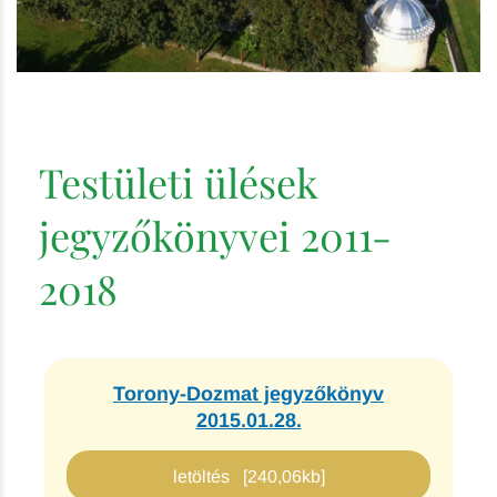
Testületi ülések
jegyzőkönyvei 2011-
2018
Torony-Dozmat jegyzőkönyv
2015.01.28.
letöltés [240,06kb]